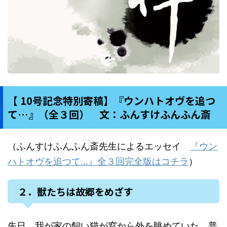
【 10号記念特別寄稿】『ウンハトオヴを追つ
て…』（全３回） 文：ふんすけふんふん斎
（ふんすけふんふん斎先生によるエッセイ
『ウン
ハトオヴを追つて…』全３回完全版はコチラ
）
２．獣たちは故郷をめざす
先日、我が家の飼い猫が窓から外を眺めていた。普