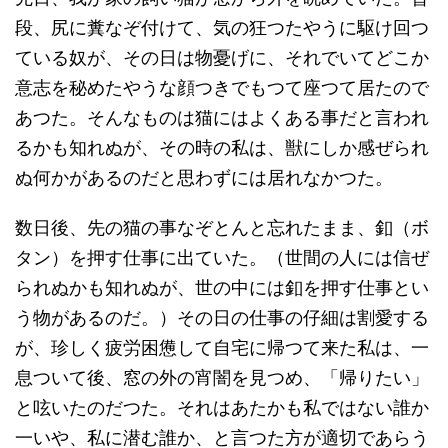
段、尻に糞なぞ付けて、気の狂つたやうに駆け回つ
ている奴が、その日は物憂げに、それでいてどこか
意志を秘めたやうな顔つきでもつて座つて居たので
あつた。そんなものは猫にはよくある事だと言われ
るかも知れぬが、その時の私は、獣にしか感ぜられ
ぬ何かがあるのだと思わずには居れなかつた。
数日後、先の猫の事なぞとんと忘れたまま、釦（ボ
タン）を押す仕事に出ていた。（世間の人には信ぜ
られぬかも知れぬが、世の中には釦を押す仕事とい
う物があるのだ。）その日の仕事の仔細は割愛する
が、珍しく疲労困憊して自宅に帰つて来た私は、一
息ついて後、窓の外の宵闇を見つめ、「帰りたい」
と呟いたのだつた。それはあたかも私ではない誰か
一いや、私に潜む誰か、と言つた方が適切であらう