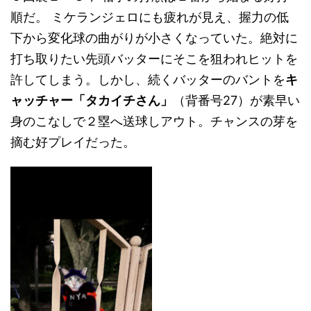
順だ。 ミケランジェロにも疲れが見え、握力の低
下から変化球の曲がりが小さくなっていた。絶対に
打ち取りたい先頭バッターにそこを狙われヒットを
許してしまう。しかし、続くバッターのバントを
キ
ャッチャー「タカイチさん」
（背番号27）が素早い
身のこなしで２塁へ送球しアウト。チャンスの芽を
摘む好プレイだった。