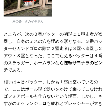
扇の要 タカイチさん
ところが、次の３番バッターの初球に１塁走者が盗
塁し、自身のミスの穴を埋める形となる。３番バッ
ターセカンドゴロの隙に２塁走者は３塁へ進塁し２
アウト３塁となった。ここで迎えるバッターは４番
のスラッガー、ホームランなら
逆転サヨナラのピン
チ
である。
相手は４番バッター、しかも１塁は空いているの
で、ここはボール球で誘いをかけて乗ってこなけれ
ばフォアボールも仕方ないという場面。しかし、さ
すがのミケランジェロも疲れとプレッシャーが大き