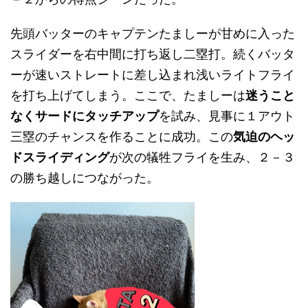
先頭バッターのキャプテンたましーが甘めに入った
スライダーを右中間に打ち返し二塁打。続くバッタ
ーが速いストレートに差し込まれ浅いライトフライ
を打ち上げてしまう。ここで、たましーは
迷うこと
なくサードにタッチアップ
を試み、見事に１アウト
三塁のチャンスを作ることに成功。この
気迫のヘッ
ドスライディング
が次の犠牲フライを生み、２－３
の勝ち越しにつながった。